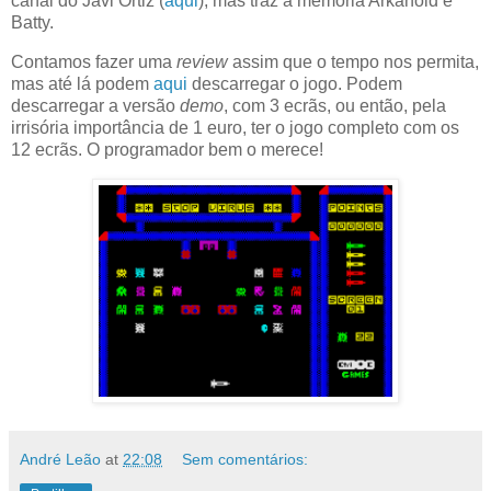
canal do Javi Ortiz (
aqui
), mas traz à memória Arkanoid e
Batty.
Contamos fazer uma
review
assim que o tempo nos permita,
mas até lá podem
aqui
descarregar o jogo. Podem
descarregar a versão
demo
, com 3 ecrãs, ou então, pela
irrisória importância de 1 euro, ter o jogo completo com os
12 ecrãs. O programador bem o merece!
André Leão
at
22:08
Sem comentários: