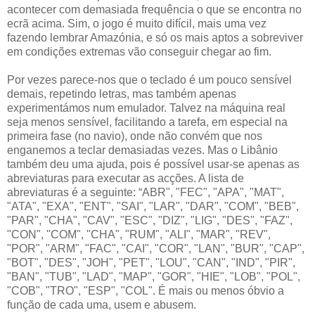
acontecer com demasiada frequência o que se encontra no
ecrã acima. Sim, o jogo é muito difícil, mais uma vez
fazendo lembrar Amazónia, e só os mais aptos a sobreviver
em condições extremas vão conseguir chegar ao fim.
Por vezes parece-nos que o teclado é um pouco sensível
demais, repetindo letras, mas também apenas
experimentámos num emulador. Talvez na máquina real
seja menos sensível, facilitando a tarefa, em especial na
primeira fase (no navio), onde não convém que nos
enganemos a teclar demasiadas vezes. Mas o Libânio
também deu uma ajuda, pois é possível usar-se apenas as
abreviaturas para executar as acções. A lista de
abreviaturas é a seguinte: “ABR", "FEC", "APA", "MAT",
"ATA", "EXA", "ENT", "SAI", "LAR", "DAR", "COM", "BEB",
"PAR", "CHA", "CAV", "ESC", "DIZ", "LIG", "DES", "FAZ",
"CON", "COM", "CHA", "RUM", "ALI", "MAR", "REV",
"POR", "ARM", "FAC", "CAI", "COR", "LAN", "BUR", "CAP",
"BOT", "DES", "JOH", "PET", "LOU", "CAN", "IND", "PIR",
"BAN", "TUB", "LAD", "MAP", "GOR", "HIE", "LOB", "POL",
"COB", "TRO", "ESP", "COL". É mais ou menos óbvio a
função de cada uma, usem e abusem.