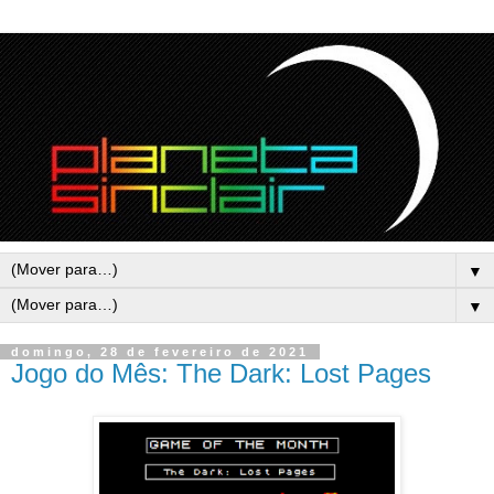
▼
▼
domingo, 28 de fevereiro de 2021
Jogo do Mês: The Dark: Lost Pages