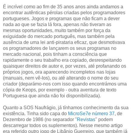
É incrível como ao fim de 35 anos anos ainda andamos a
encontrar autênticas pérolas criadas pelos programadores
portugueses. Jogos e programas que não ficam a dever
nada ao que se fazia lá fora, apenas não tiveram as
mesmas oportunidades, muito também por força da
exiguidade do mercado português, mas também pela
ausência de uma lei anti-pirataria eficaz, que desmotivava
os programadores de lançarem os seus programas no
mercado nacional, pois tinham a consciência que
rapidamente o seu trabalho era copiado, desrespeitando
quaisquer direitos de autor e, por vezes, até profanando os
próprios jogos, ora aparecendo incompletos nas lojas
(manuais, nem vê-los), ou até alterando o nome do seu
criador (deparámo-nos com isso quando encontrámos uma
cópia de Keops, por exemplo - outra aventura de texto
Portuguesa que ainda não foi disponibilizada).
Quanto a SOS Naufrágio, já tínhamos conhecimento da sua
existência. Tinha sido capa do
MicroSe7e número 37
, de
Dezembro de 1986 (no separador "
Revistas
" podem
descarregar todos os suplementos). Nesse mesmo artigo
era referido outro jogo de Libânio Guerreiro, que também já