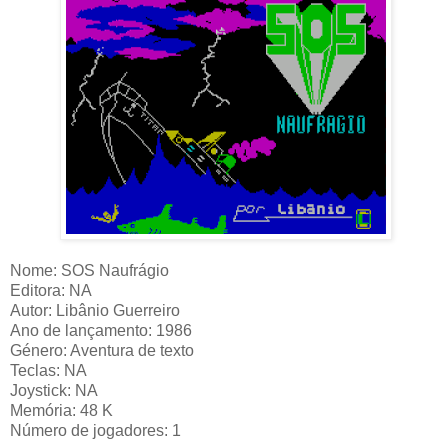
Nome: SOS Naufrágio
Editora: NA
Autor: Libânio Guerreiro
Ano de lançamento: 1986
Género: Aventura de texto
Teclas: NA
Joystick: NA
Memória: 48 K
Número de jogadores: 1